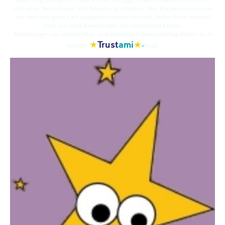
und unter 'Rezensionen' Ihre Bewertung schreiben. Weil Kundenrezensionen
nur nach erfolgtem Kauf abgegeben werden können, finden Sie in meinem
Shop nur echte Bewertungen aus verifizierten Käufen.
Bewertungen aus meinem Etsy- und ehemaligen Dawandashop finden Sie in
★
★
Trust
ami
-
meinem
Profil.