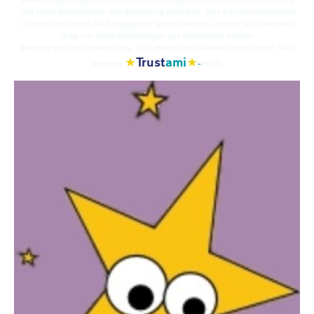
und unter 'Rezensionen' Ihre Bewertung schreiben. Weil Kundenrezensionen
nur nach erfolgtem Kauf abgegeben werden können, finden Sie in meinem
Shop nur echte Bewertungen aus verifizierten Käufen.
Bewertungen aus meinem Etsy- und ehemaligen Dawandashop finden Sie in
★
★
Trust
ami
-
meinem
Profil.