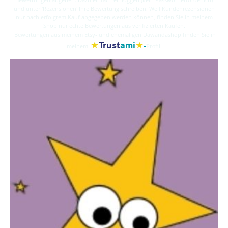
und unter 'Rezensionen' Ihre Bewertung schreiben. Weil Kundenrezensionen
nur nach erfolgtem Kauf abgegeben werden können, finden Sie in meinem
Shop nur echte Bewertungen aus verifizierten Käufen.
Bewertungen aus meinem Etsy- und ehemaligen Dawandashop finden Sie in
★
★
Trust
ami
-
meinem
Profil.