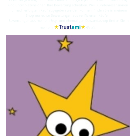
und unter 'Rezensionen' Ihre Bewertung schreiben. Weil Kundenrezensionen
nur nach erfolgtem Kauf abgegeben werden können, finden Sie in meinem
Shop nur echte Bewertungen aus verifizierten Käufen.
Bewertungen aus meinem Etsy- und ehemaligen Dawandashop finden Sie in
★
★
Trust
ami
-
meinem
Profil.