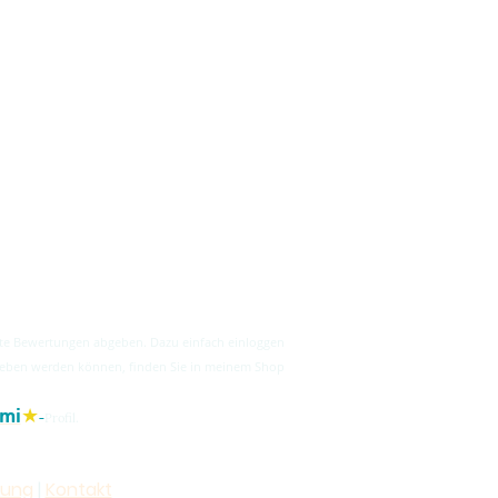
ukte Bewertungen abgeben. Dazu einfach einloggen
egeben werden können, finden Sie in meinem Shop
★
mi
-
Profil.
rung
|
Kontakt