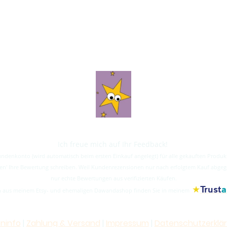
Ich freue mich auf Ihr Feedback!
Kundenkonto (wird automatisch beim ersten Einkauf angelegt) für alle gekauften Prod
ionen' Ihre Bewertung schreiben. Weil Kundenrezensionen nur nach erfolgtem Kauf abg
nur echte Bewertungen aus verifizierten Käufen.
★
Trust
a
aus meinem Etsy- und ehemaligen Dawandashop finden Sie in meinem
ninfo
|
Zahlung & Versand
|
Impressum
|
Datenschutzerklä