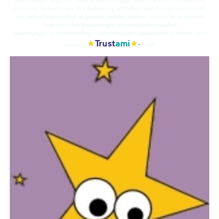
und unter 'Rezensionen' Ihre Bewertung schreiben. Weil Kundenrezensionen
nur nach erfolgtem Kauf abgegeben werden können, finden Sie in meinem
Shop nur echte Bewertungen aus verifizierten Käufen.
Bewertungen aus meinem Etsy- und ehemaligen Dawandashop finden Sie in
★
★
Trust
ami
-
meinem
Profil.