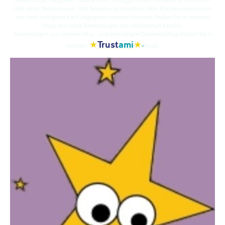
und unter 'Rezensionen' Ihre Bewertung schreiben. Weil Kundenrezensionen
nur nach erfolgtem Kauf abgegeben werden können, finden Sie in meinem
Shop nur echte Bewertungen aus verifizierten Käufen.
Bewertungen aus meinem Etsy- und ehemaligen Dawandashop finden Sie in
★
★
Trust
ami
-
meinem
Profil.