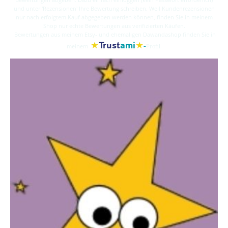
und unter 'Rezensionen' Ihre Bewertung schreiben. Weil Kundenrezensionen
nur nach erfolgtem Kauf abgegeben werden können, finden Sie in meinem
Shop nur echte Bewertungen aus verifizierten Käufen.
Bewertungen aus meinem Etsy- und ehemaligen Dawandashop finden Sie in
★
★
Trust
ami
-
meinem
Profil.