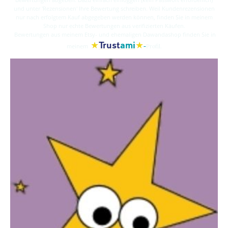
und unter 'Rezensionen' Ihre Bewertung schreiben. Weil Kundenrezensionen
nur nach erfolgtem Kauf abgegeben werden können, finden Sie in meinem
Shop nur echte Bewertungen aus verifizierten Käufen.
Bewertungen aus meinem Etsy- und ehemaligen Dawandashop finden Sie in
★
★
Trust
ami
-
meinem
Profil.