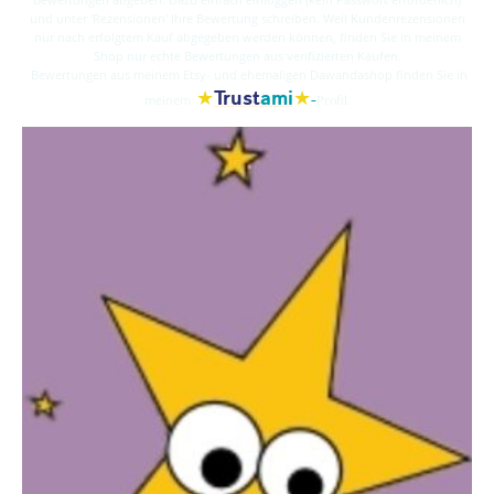
und unter 'Rezensionen' Ihre Bewertung schreiben. Weil Kundenrezensionen
nur nach erfolgtem Kauf abgegeben werden können, finden Sie in meinem
Shop nur echte Bewertungen aus verifizierten Käufen.
Bewertungen aus meinem Etsy- und ehemaligen Dawandashop finden Sie in
★
★
Trust
ami
-
meinem
Profil.