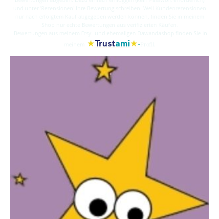
und unter 'Rezensionen' Ihre Bewertung schreiben. Weil Kundenrezensionen
nur nach erfolgtem Kauf abgegeben werden können, finden Sie in meinem
Shop nur echte Bewertungen aus verifizierten Käufen.
Bewertungen aus meinem Etsy- und ehemaligen Dawandashop finden Sie in
★
★
Trust
ami
-
meinem
Profil.