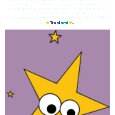
und unter 'Rezensionen' Ihre Bewertung schreiben. Weil Kundenrezensionen
nur nach erfolgtem Kauf abgegeben werden können, finden Sie in meinem
Shop nur echte Bewertungen aus verifizierten Käufen.
Bewertungen aus meinem Etsy- und ehemaligen Dawandashop finden Sie in
★
★
Trust
ami
-
meinem
Profil.